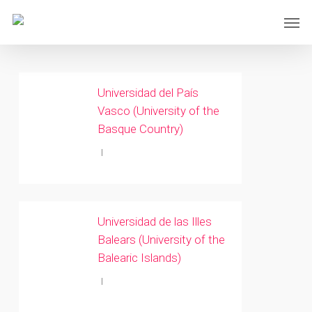
Skip
Men
to
main
content
Universidad del País
Vasco (University of the
Basque Country)
Universidad de las Illes
Balears (University of the
Balearic Islands)