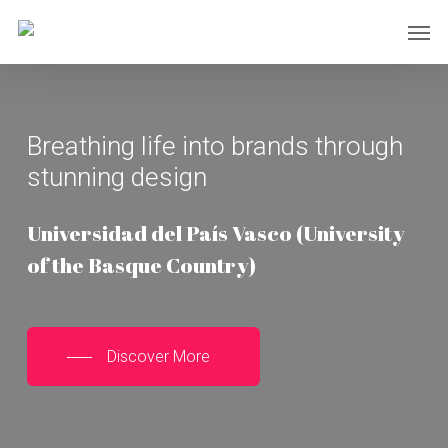
Skip
Men
to
main
content
Breathing life into brands through
stunning design
Universidad del País Vasco (University
of the Basque Country)
Discover More