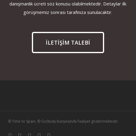
danışmanlık ücreti söz konusu olabilmektedir. Detaylar ilk
görüşmemiz sonrası tarafınıza sunulacaktır.
İLETİŞİM TALEBİ
© Time to Spain, © GoStudy bünyesinde faaliyet göstermektedir.
linkedin
instagram
whatsapp
phone
email