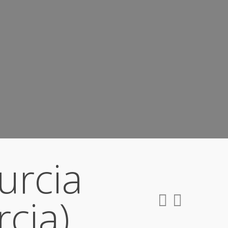
urcia
rcia)