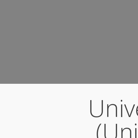
Discover More
Univ
(Uni