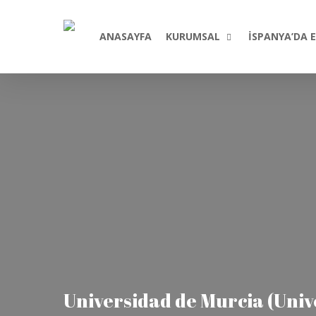
Skip
to
ANASAYFA
KURUMSAL
İSPANYA’DA 
main
content
PORTAL
Üniversiteler
daha fazlasın
yayında. Ücr
Hemen incel
Portal
Universidad de Murcia (Univ