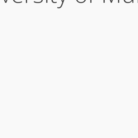
 to Spain’e
hoşgeldiniz.