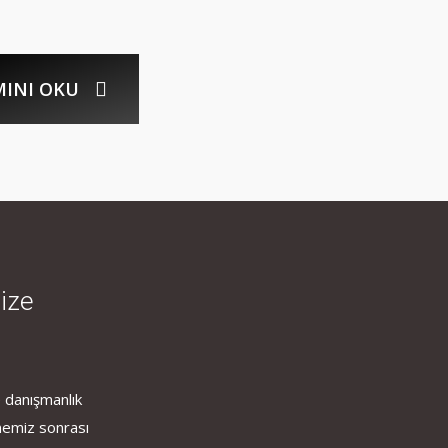
INI OKU
bize
 danışmanlık
memiz sonrası