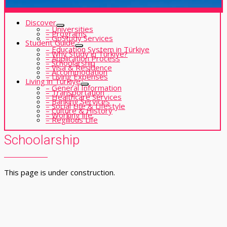
Discover
– Universities
– Programs
– GoStudy Services
Student Guide
– Education System in Türkiye
– Why Study in Türkiye?
– Application Process
– Schoolarship
– Visa & Residence
– Accommodation
– Living Expenses
Living in Türkiye
– General Information
– Transportation
– Healthcare Services
– Banking Services
– Social Life & Lifestyle
– Culture & History
– Working life
– Regilious Life
Schoolarship
This page is under construction.