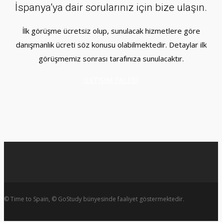
İspanya’ya dair sorularınız için bize ulaşın.
İlk görüşme ücretsiz olup, sunulacak hizmetlere göre
danışmanlık ücreti söz konusu olabilmektedir. Detaylar ilk
görüşmemiz sonrası tarafınıza sunulacaktır.
İLETİŞİM TALEBİ
© Time to Spain, © GoStudy bünyesinde faaliyet göstermektedir.
linkedin
instagram
whatsapp
phone
email