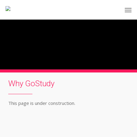
Skip
Men
to
main
content
Why GoStudy
This page is under construction.