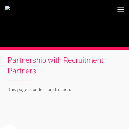
Skip
Men
to
main
content
Partnership with Recruitment
Partners
This page is under construction.