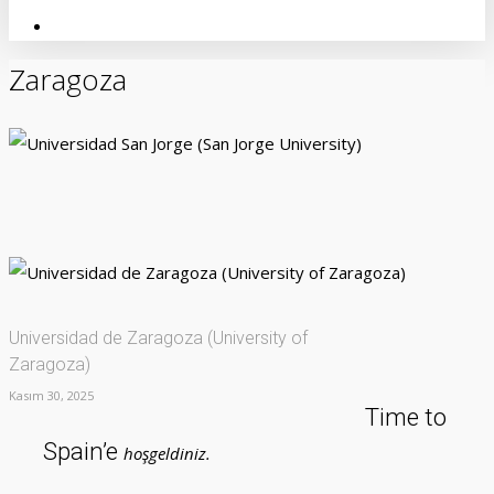
linkedin
instagram
whatsapp
Zaragoza
Universidad San Jorge (San Jorge University)
Kasım 30, 2025
Universidad de Zaragoza (University of
Zaragoza)
Kasım 30, 2025
Time to
Spain’e
hoşgeldiniz.