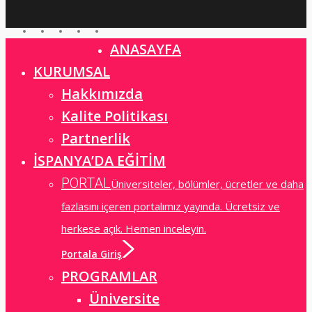
linkedin
instagram
whatsapp
phone
email
ANASAYFA
Close
Menu
KURUMSAL
Hakkımızda
Kalite Politikası
Partnerlik
İSPANYA’DA EĞİTİM
PORTAL
Üniversiteler, bölümler, ücretler ve daha
fazlasını içeren portalımız yayında. Ücretsiz ve
herkese açık. Hemen inceleyin.
Portala Giriş
PROGRAMLAR
Üniversite