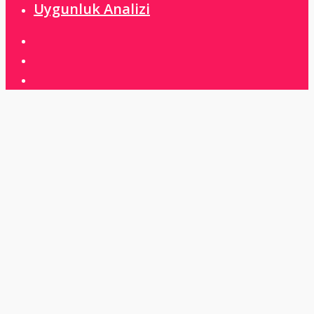
Uygunluk Analizi
linkedin
instagram
whatsapp