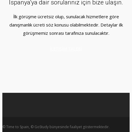
İspanya’ya dair sorularınız için bize ulaşın.
İlk görüşme ücretsiz olup, sunulacak hizmetlere göre
danışmanlık ücreti söz konusu olabilmektedir. Detaylar ilk
görüşmemiz sonrası tarafınıza sunulacaktır.
İLETİŞİM TALEBİ
© Time to Spain, © GoStudy bünyesinde faaliyet göstermektedir.