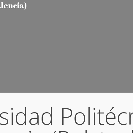
alencia)
sidad Politéc