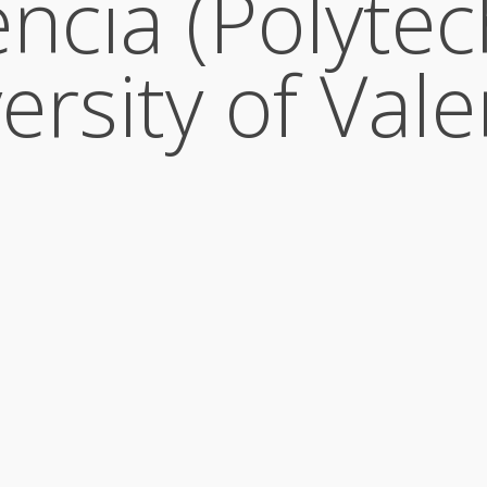
encia (Polytec
ersity of Vale
 to Spain’e
hoşgeldiniz.