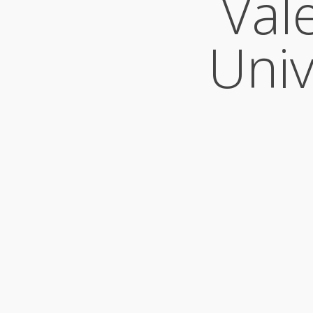
Val
Univ
Time