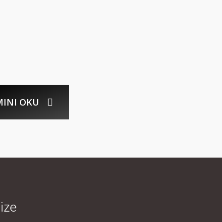
INI OKU
bize