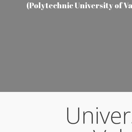
(Polytechnic University of V
Discover More
Univer