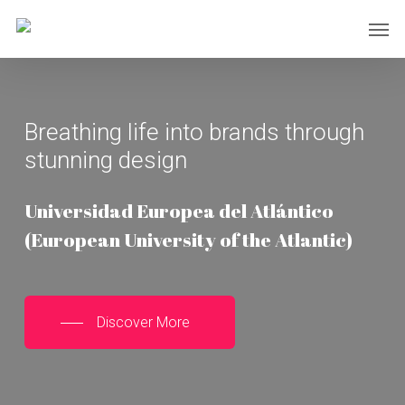
Skip
Men
to
main
content
Breathing life into brands through
stunning design
Universidad Europea del Atlántico
(European University of the Atlantic)
Discover More