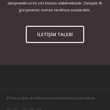
danışmanlık ücreti söz konusu olabilmektedir. Detaylar ilk
görüşmemiz sonrası tarafınıza sunulacaktır.
İLETİŞİM TALEBİ
© Time to Spain, © GoStudy bünyesinde faaliyet göstermektedir.
linkedin
instagram
whatsapp
phone
email