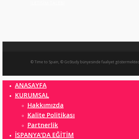
İLETİŞİM TALEBİ
© Time to Spain, © GoStudy bünyesinde faaliyet göstermekted
ANASAYFA
Close
Menu
KURUMSAL
Hakkımızda
Kalite Politikası
Partnerlik
İSPANYA’DA EĞİTİM