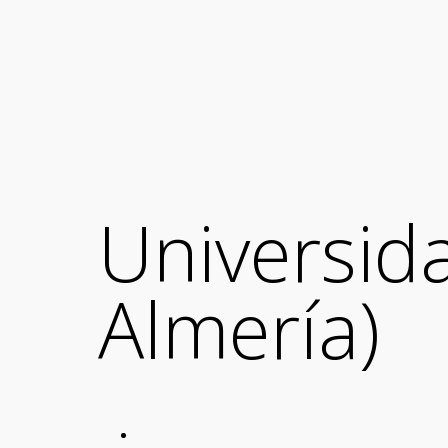
Universida
Almería)