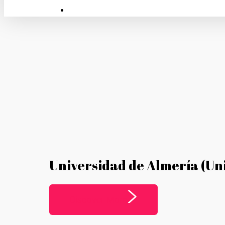
linkedin
instagram
whatsapp
Universidad de Almería (Uni
Discover More