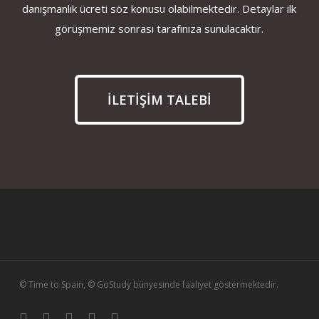
danışmanlık ücreti söz konusu olabilmektedir. Detaylar ilk
görüşmemiz sonrası tarafınıza sunulacaktır.
İLETİŞİM TALEBİ
© Time to Spain, © GoStudy bünyesinde faaliyet göstermektedir.
linkedin
instagram
whatsapp
phone
email