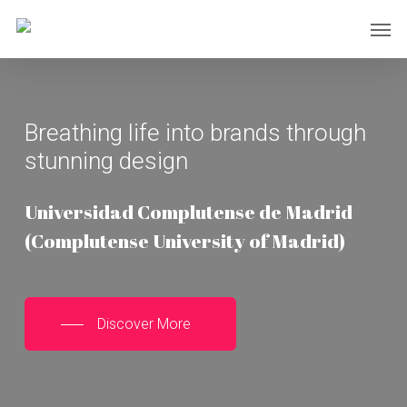
Skip
Men
to
main
content
Breathing life into brands through
stunning design
Universidad Complutense de Madrid
(Complutense University of Madrid)
Discover More