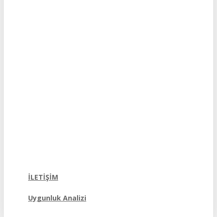
PROGRAMLAR
Üniversite
18 yaş ve üzeri
Dil Okulları
18 yaş ve üzeri
Kamplar
9-17 yaş arası
ÖĞRENCİ REHBERİ
Yüksek Eğitim Kalitesi
Eğitim ve Yaşam Maliyetleri
İngilizce ve İspanyolca
İspanyolca Öğrenmek
Adaptasyon Süreci
Erasmus Programları
İspanya Rehberi
İLETİŞİM
Uygunluk Analizi