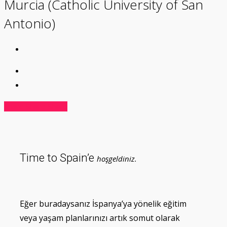
Murcia (Catholic University of San
Antonio)
Share
Share
Share
Share
Time to Spain’e
hoşgeldiniz.
Eğer buradaysanız İspanya’ya yönelik eğitim
veya yaşam planlarınızı artık somut olarak