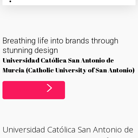
linkedin
instagram
whatsapp
Breathing life into brands through
stunning design
Universidad Católica San Antonio de
Murcia (Catholic University of San Antonio)
Discover More
Universidad Católica San Antonio de