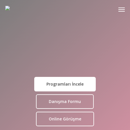
Skip
Men
to
main
content
İspanya'da
Hazırlık
Programları İncele
Danışma Formu
Online Görüşme