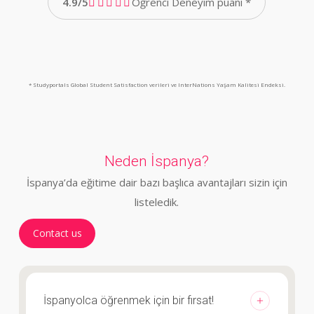
4.9/5
Öğrenci Deneyim puanı *
* Studyportals Global Student Satisfaction verileri ve InterNations Yaşam Kalitesi Endeksi.
Neden İspanya?
İspanya’da eğitime dair bazı başlıca avantajları sizin için
listeledik.
Contact us
İspanyolca öğrenmek için bir fırsat!