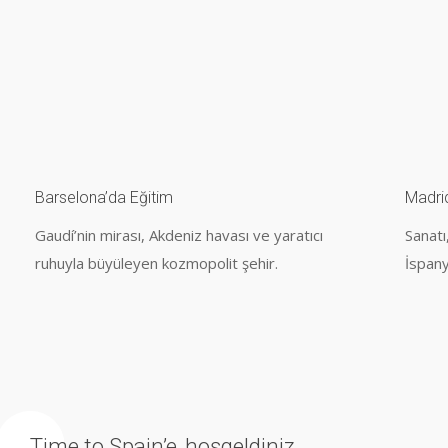
Barselona’da Eğitim
Madri
Gaudí’nin mirası, Akdeniz havası ve yaratıcı
Sanatı
ruhuyla büyüleyen kozmopolit şehir.
İspany
Time to Spain’e
hoşgeldiniz.