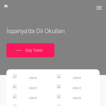
Skip
Men
to
main
content
İspanya'da Dil Okulları
Bilgi Talebi